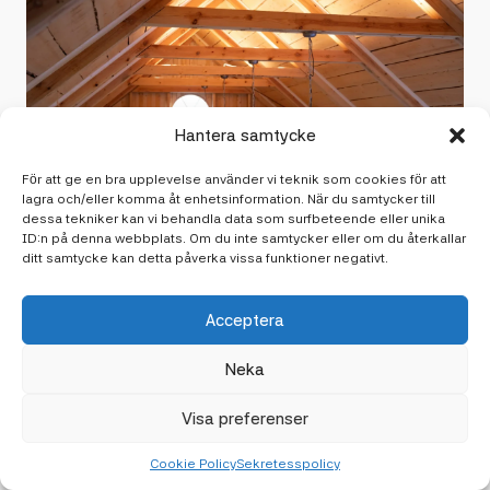
Hantera samtycke
För att ge en bra upplevelse använder vi teknik som cookies för att
lagra och/eller komma åt enhetsinformation. När du samtycker till
dessa tekniker kan vi behandla data som surfbeteende eller unika
ID:n på denna webbplats. Om du inte samtycker eller om du återkallar
ditt samtycke kan detta påverka vissa funktioner negativt.
Acceptera
Neka
Senaste artiklarna
Visa preferenser
Håll dig uppdaterad med våra senaste tankar, tips och
Cookie Policy
Sekretesspolicy
insikter. Här delar vi med oss av inspiration från vår