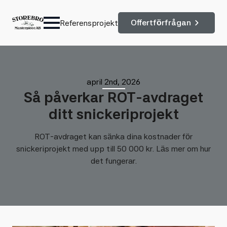
Offertförfrågan
Referensprojekt
april 2nd, 2026
Så påverkar ROT-avdraget
ditt snickeriprojekt
ROT-avdraget kan sänka dina kostnader för
snickeriprojekt med upp till 50 000 kr. Läs mer om hur
det fungerar.