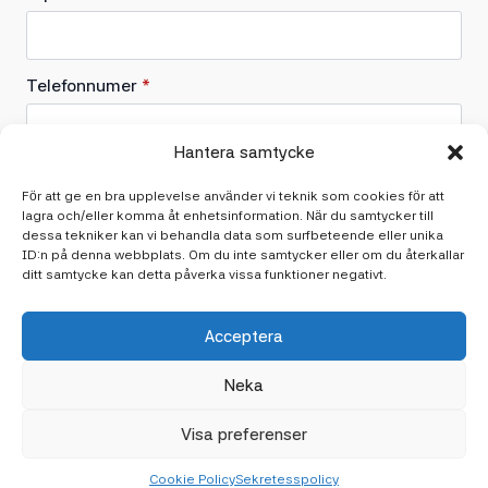
Telefonnumer
*
Hantera samtycke
Vad behöver du hjälp med?
För att ge en bra upplevelse använder vi teknik som cookies för att
lagra och/eller komma åt enhetsinformation. När du samtycker till
dessa tekniker kan vi behandla data som surfbeteende eller unika
ID:n på denna webbplats. Om du inte samtycker eller om du återkallar
ditt samtycke kan detta påverka vissa funktioner negativt.
Acceptera
Skicka in
Neka
Sekretesspolicy
Cookiespolicy
Visa preferenser
Sitemap
Cookie Policy
Sekretesspolicy