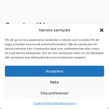
Senaste artiklarna
Hantera samtycke
Håll dig uppdaterad med våra senaste tankar, tips och
insikter. Här delar vi med oss av inspiration från vår
För att ge en bra upplevelse använder vi teknik som cookies för att
vardag och branschen.
lagra och/eller komma åt enhetsinformation. När du samtycker till
dessa tekniker kan vi behandla data som surfbeteende eller unika
ID:n på denna webbplats. Om du inte samtycker eller om du återkallar
ditt samtycke kan detta påverka vissa funktioner negativt.
Acceptera
Neka
Visa preferenser
Cookie Policy
Sekretesspolicy
2 april 2026