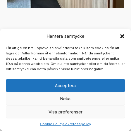
Hantera samtycke
För att ge en bra upplevelse använder vi teknik som cookies för att
lagra och/eller komma åt enhetsinformation. När du samtycker till
Senaste artiklarna
dessa tekniker kan vi behandla data som surfbeteende eller unika
ID:n på denna webbplats. Om du inte samtycker eller om du återkallar
Håll dig uppdaterad med våra senaste tankar, tips och
ditt samtycke kan detta påverka vissa funktioner negativt.
insikter. Här delar vi med oss av inspiration från vår
vardag och branschen.
Acceptera
Neka
Visa preferenser
Cookie Policy
Sekretesspolicy