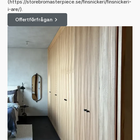
(https://storebromasterpiece.se/finsnickeri/finsnickeri-
i-are/).
Offertförfrågan