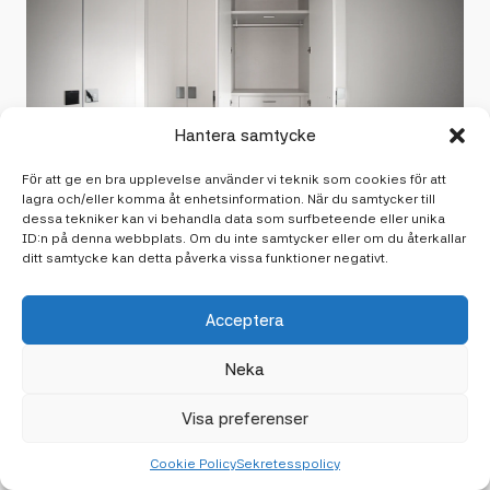
Hantera samtycke
För att ge en bra upplevelse använder vi teknik som cookies för att
lagra och/eller komma åt enhetsinformation. När du samtycker till
dessa tekniker kan vi behandla data som surfbeteende eller unika
ID:n på denna webbplats. Om du inte samtycker eller om du återkallar
ditt samtycke kan detta påverka vissa funktioner negativt.
Acceptera
Neka
Senaste artiklarna
Visa preferenser
Håll dig uppdaterad med våra senaste tankar, tips och
Cookie Policy
Sekretesspolicy
insikter. Här delar vi med oss av inspiration från vår