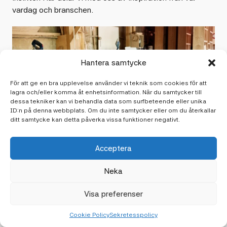
vardag och branschen.
Hantera samtycke
För att ge en bra upplevelse använder vi teknik som cookies för att
lagra och/eller komma åt enhetsinformation. När du samtycker till
dessa tekniker kan vi behandla data som surfbeteende eller unika
ID:n på denna webbplats. Om du inte samtycker eller om du återkallar
ditt samtycke kan detta påverka vissa funktioner negativt.
2 april 2026
Acceptera
Vanliga misstag vid platsbyggda
Neka
garderober
Visa preferenser
Undvik vanliga misstag vid platsbyggda garderober som kan
leda till högre kostnader och förseningar.
Cookie Policy
Sekretesspolicy
Läs vidare