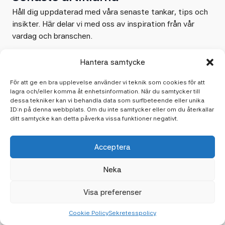
Håll dig uppdaterad med våra senaste tankar, tips och
insikter. Här delar vi med oss av inspiration från vår
vardag och branschen.
Hantera samtycke
För att ge en bra upplevelse använder vi teknik som cookies för att
lagra och/eller komma åt enhetsinformation. När du samtycker till
dessa tekniker kan vi behandla data som surfbeteende eller unika
ID:n på denna webbplats. Om du inte samtycker eller om du återkallar
ditt samtycke kan detta påverka vissa funktioner negativt.
Acceptera
Neka
2 april 2026
Vanliga misstag vid platsbyggda
Visa preferenser
garderober
Cookie Policy
Sekretesspolicy
Undvik vanliga misstag vid platsbyggda garderober som kan