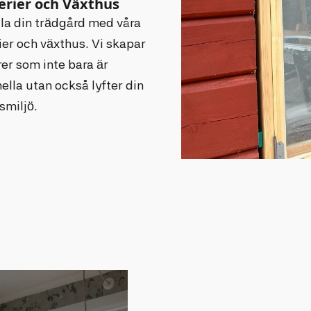
rier och Växthus
la din trädgård med våra
ier och växthus. Vi skapar
rer som inte bara är
ella utan också lyfter din
miljö.