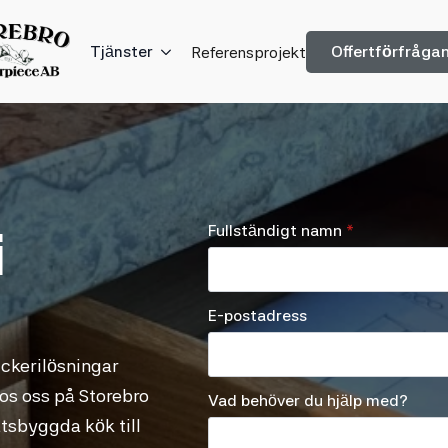
Offertförfråga
Tjänster
Referensprojekt
Fullständigt namn
*
i
E-postadress
ckerilösningar
os oss på Storebro
Vad behöver du hjälp med?
atsbyggda kök till