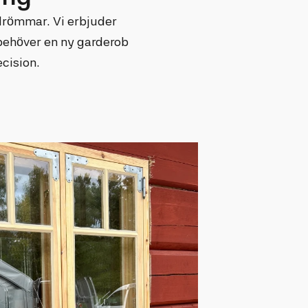
sdrömmar. Vi erbjuder
behöver en ny garderob
ecision.