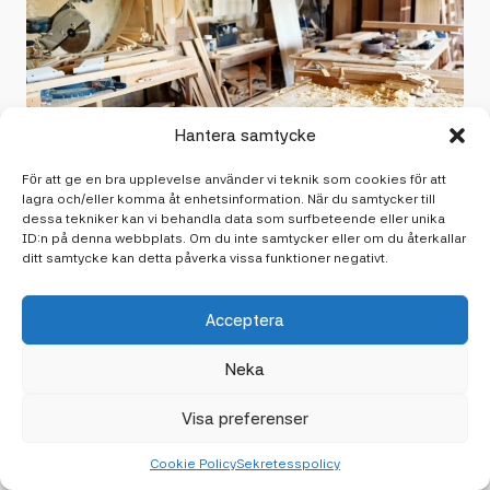
Hantera samtycke
För att ge en bra upplevelse använder vi teknik som cookies för att
lagra och/eller komma åt enhetsinformation. När du samtycker till
2 april 2026
dessa tekniker kan vi behandla data som surfbeteende eller unika
Vanliga misstag vid platsbyggda
ID:n på denna webbplats. Om du inte samtycker eller om du återkallar
ditt samtycke kan detta påverka vissa funktioner negativt.
garderober
Undvik vanliga misstag vid platsbyggda garderober som kan
Acceptera
leda till högre kostnader och förseningar.
Neka
Läs vidare
Visa preferenser
Cookie Policy
Sekretesspolicy