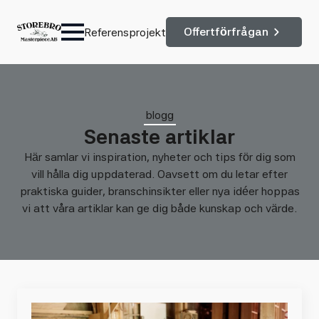
Offertförfrågan
Referensprojekt
blogg
Senaste artiklar
Här samlar vi inspiration, nyheter och tips för dig som
vill hålla dig uppdaterad. Oavsett om du letar efter
praktiska guider, branschinsikter eller nya idéer hoppas
vi att våra artiklar kan ge dig både kunskap och värde.